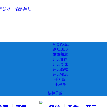
司活动
旅游杂志
首页
Portal
论坛
BBS
旅游频道
开元亚超
开元食味
开元商城
开元物流
手机版
小程序
快捷导航