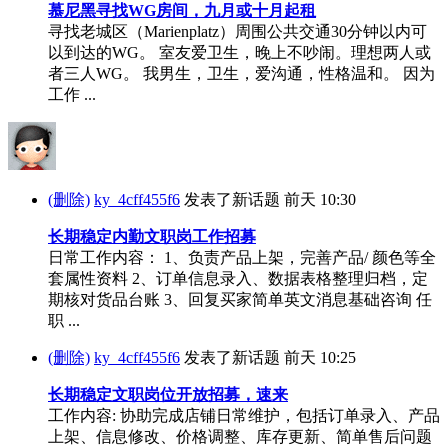
慕尼黑寻找WG房间，九月或十月起租
寻找老城区（Marienplatz）周围公共交通30分钟以内可
以到达的WG。 室友爱卫生，晚上不吵闹。理想两人或
者三人WG。 我男生，卫生，爱沟通，性格温和。 因为
工作 ...
(删除)
ky_4cff455f6
发表了新话题
前天 10:30
长期稳定内勤文职岗工作招募
日常工作内容： 1、负责产品上架，完善产品/ 颜色等全
套属性资料 2、订单信息录入、数据表格整理归档，定
期核对货品台账 3、回复买家简单英文消息基础咨询 任
职 ...
(删除)
ky_4cff455f6
发表了新话题
前天 10:25
长期稳定文职岗位开放招募，速来
工作内容: 协助完成店铺日常维护，包括订单录入、产品
上架、信息修改、价格调整、库存更新、简单售后问题