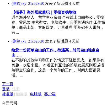
(删除)
ky_21cb28cf0
发表了新话题
4 天前
【招募】海外居家兼职｜零投资稳增收
适合海外华人、留学生业余做 全程线上自由办公，零投
资、零风险 主营鞋类、电脑软件，旺季机遇绝佳 工作简
单：商品上架、客服回复、订单处理 零基础有人带教，
有 ...
(删除)
ky_21cb28cf0
发表了新话题
4 天前
给您一份简单自由的工作，待遇高，时间自由地点自
由，...
在不影响其他学习和工作的情况下轻松完成。 如果你有
兴趣，欢迎来函。 本着互利互信的长期发展原则现诚招
兼职全职合作。这是一个简单的工作， 时间方面很灵
活。 ...
下一页
登录
|
注册
标准版
|
触屏版
|
电脑版
|
客户端
© 开元网.