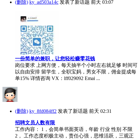
(删除)
ky_ad503a14c
发表了新话题
前天 03:07
一份简单的兼职，让您轻松赚零花钱
岗位要求 上网方便，每天抽半个小时左右就足够 时间可
以自由安排 留学生，全职宝妈，男女不限，佣金提成每
单15% 详情咨询 VX：lff029092 Emai ...
(删除)
ky_8fd084ff2
发表了新话题
前天 02:31
招聘文员人数有限
工作内容： 1，会简单书面英语，年龄 行业 性别 不限
2， 工作态度积极主动，责任心强，思维活跃，三观正