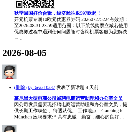
秋季回国好价合辑，经济舱往返597欧起！
开元机票专属10欧元优惠券券码 202607275224有效期：
至2026-08-31 23:59适用范围：以下航线购票立减若使用
优惠券过程中遇到任何问题随时咨询机票客服为您解决
～ ...
2026-08-05
(删除)
ky_6ea210a37
发表了新话题
4 天前
慕尼黑大型电商公司诚聘电商运营助理和办公室文员
因公司发展需要现招聘电商运营助理和办公室文员，提
供长期工作职位， 待遇从优。 工作地点；Garching b.
München 应聘要求: * 具有忠诚，勤奋，细心的良好 ...