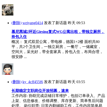
(删除)
weiyang0414
发表了新话题
昨天 09:53
慕尼黑城2环近Giesing复式WG公寓出租，带独立厕所，
拎包入住
概况： 复式双层公寓，带电梯，德国1+2楼 面积共80
平，共2个卫生间，一独立厨房，一餐厅，一储藏室，
空间大，采光好，带全套家具，拎包入住，布局合理，
很安静 ...
(删除)
ky_4cff455f6
发表了新话题
昨天 03:55
长期稳定文职岗位开放招募，速来
工作内容: 协助完成店铺日常维护，包括订单录入、产品
上架、信息修改、价格调整、库存更新、简单售后问题
处理。 岗位职责: 日常内勤辅助工作，工作内容简单易