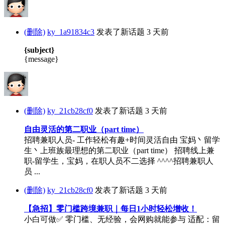
(删除)
ky_1a91834c3
发表了新话题
3 天前
{subject}
{message}
(删除)
ky_21cb28cf0
发表了新话题
3 天前
自由灵活的第二职业（part time）
招聘兼职人员- 工作轻松有趣+时间灵活自由 宝妈丶留学
生丶上班族最理想的第二职业（part time） 招聘线上兼
职-留学生，宝妈，在职人员不二选择 ^^^^招聘兼职人
员 ...
(删除)
ky_21cb28cf0
发表了新话题
3 天前
【急招】零门槛跨境兼职｜每日1小时轻松增收！
小白可做✅ 零门槛、无经验，会网购就能参与 适配：留