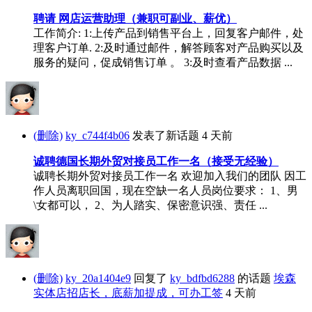
聘请 网店运营助理（兼职可副业、薪优）
工作简介: 1:上传产品到销售平台上，回复客户邮件，处
理客户订单. 2:及时通过邮件，解答顾客对产品购买以及
服务的疑问，促成销售订单 。 3:及时查看产品数据 ...
(删除)
ky_c744f4b06
发表了新话题
4 天前
诚聘德国长期外贸对接员工作一名（接受无经验）
诚聘长期外贸对接员工作一名 欢迎加入我们的团队 因工
作人员离职回国，现在空缺一名人员岗位要求： 1、男
\女都可以， 2、为人踏实、保密意识强、责任 ...
(删除)
ky_20a1404e9
回复了
ky_bdfbd6288
的话题
埃森
实体店招店长，底薪加提成，可办工签
4 天前