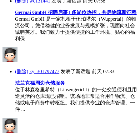
(删除)
wc131441
发表了新话题
前天 07:58
Germai GmbH 招聘启事 | 多岗位热招，共启物流新征程
Germai GmbH 是一家扎根于伍珀塔尔（Wuppertal）的物
流公司，凭借稳健的业务发展与规模扩张，现面向社会
诚聘英才。我们致力于提供便捷的工作环境、贴心的福
利保 ...
(删除)
ky_301797477
发表了新话题
前天 07:33
法兰克福周边仓储服务
位于林森格里希特（Linsengericht）的一处交通便利且用
途灵活的仓库现已招租。该场地非常适合用作物流、仓
储或电子商务中转枢纽。我们提供专业的仓库管理、一
件 ...