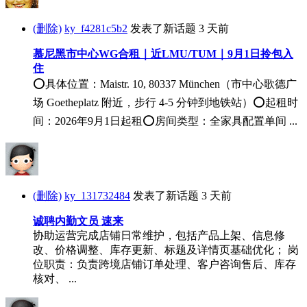
(删除)
ky_f4281c5b2
发表了新话题
3 天前
慕尼黑市中心WG合租｜近LMU/TUM｜9月1日拎包入
住
⭕具体位置：Maistr. 10, 80337 München（市中心歌德广
场 Goetheplatz 附近，步行 4-5 分钟到地铁站）⭕起租时
间：2026年9月1日起租⭕房间类型：全家具配置单间 ...
(删除)
ky_131732484
发表了新话题
3 天前
诚聘内勤文员 速来
协助运营完成店铺日常维护，包括产品上架、信息修
改、价格调整、库存更新、标题及详情页基础优化； 岗
位职责：负责跨境店铺订单处理、客户咨询售后、库存
核对、 ...