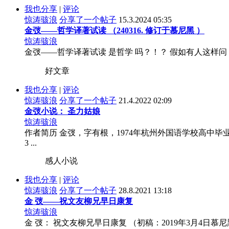
我也分享
|
评论
惊涛骇浪
分享了一个帖子
15.3.2024 05:35
金弢——哲学译著试读 （240316. 修订于慕尼黑 ）
惊涛骇浪
金弢——哲学译著试读 是哲学 吗？！？ 假如有人这样问：
好文章
我也分享
|
评论
惊涛骇浪
分享了一个帖子
21.4.2022 02:09
金弢小说： 圣力姑娘
惊涛骇浪
作者简历 金弢，字有根，1974年杭州外国语学校高中毕业，
3 ...
感人小说
我也分享
|
评论
惊涛骇浪
分享了一个帖子
28.8.2021 13:18
金 弢——祝文友柳兄早日康复
惊涛骇浪
金 弢： 祝文友柳兄早日康复 （初稿：2019年3月4