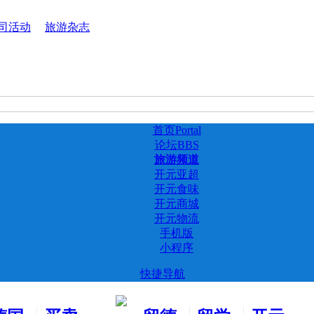
司活动
旅游杂志
首页
Portal
论坛
BBS
旅游频道
开元亚超
开元食味
开元商城
开元物流
手机版
小程序
快捷导航