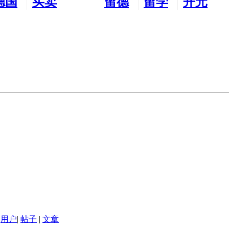
德国
买卖
留德
留学
开元
生活
市场
新生
德国
交友
用户
|
帖子
|
文章