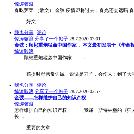
惊涛骇浪
春吃荠菜 （散文） 金弢 疫情即将过去，春光还会远吗 
好文
我也分享
|
评论
惊涛骇浪
分享了一个帖子
28.7.2020 03:01
金弢：顾彬重炮猛轰中国作家， 本文最初发表于《华商
惊涛骇浪
——顾彬重炮猛轰中国作家—— ...
孩提时母亲常训诫：说话是刀子，会伤人；到了大学
我也分享
|
评论
惊涛骇浪
分享了一个帖子
28.7.2020 02:57
金弢——怎样维护自己的知识产权
惊涛骇浪
怎样维护自己的知识产权 ——我译 斯特林堡的《狂人
长 ...
重要的文章