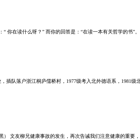
“ 你在读什么呀？” 而你的回答是：“在读一本有关哲学的书”。兴
插队落户浙江桐庐儒桥村，1977级考入北外德语系，1981级北外德语
日慕尼黑） 文友柳兄健康事故的发生，再次告诫我们注意健康的重