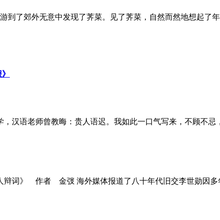
春游到了郊外无意中发现了荠菜。见了荠菜，自然而然地想起了年轻
报》
，汉语老师曾教晦：贵人语迟。我如此一口气写来，不顾不忌，但
辩词》 作者 金弢 海外媒体报道了八十年代旧交李世勋因多