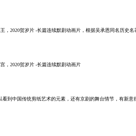
跳过水帘称猴王，2020贺岁片 -长篇连续默剧动画片，根据吴承恩同名历史名著改
出世惊天宫，2020贺岁片 -长篇连续默剧动画片
以看到中国传统剪纸艺术的元素，还有京剧的舞台情节，有新意