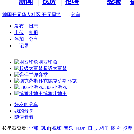
新闻
找房
招聘
经验
看板
租房
求职
分享
德国开元华人社区 开元周游
›
分享
发布
日志
上传
相册
添加
分享
记录
朋友印象
超级大富翁
弹弹堂
德克萨斯扑克
3366小游戏
博雅斗地主
好友的分享
我的分享
随便看看
按类型查看:
全部
|
网址
|
视频
|
音乐
|
Flash
|
日志
|
相册
|
图片
|
投票
|