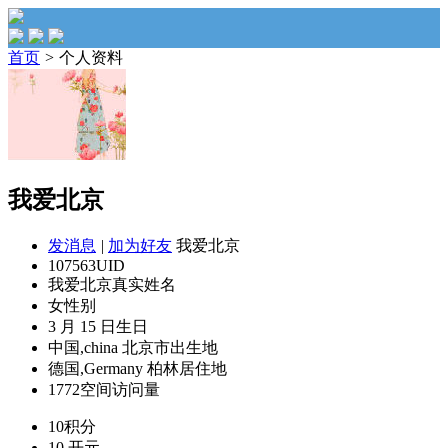
首页
>
个人资料
我爱北京
发消息
|
加为好友
我爱北京
107563
UID
我爱北京
真实姓名
女
性别
3 月 15 日
生日
中国,china 北京市
出生地
德国,Germany 柏林
居住地
1772
空间访问量
10
积分
10
开元