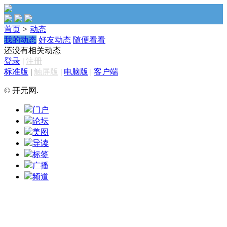
首页
>
动态
我的动态
好友动态
随便看看
还没有相关动态
登录
|
注册
标准版
|
触屏版
|
电脑版
|
客户端
© 开元网.
门户
论坛
美图
导读
标签
广播
频道