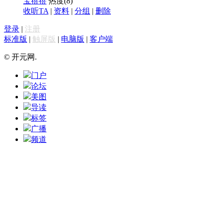
宝蓓蓓
热度(
8
)
收听TA
|
资料
|
分组
|
删除
登录
|
注册
标准版
|
触屏版
|
电脑版
|
客户端
© 开元网.
门户
论坛
美图
导读
标签
广播
频道