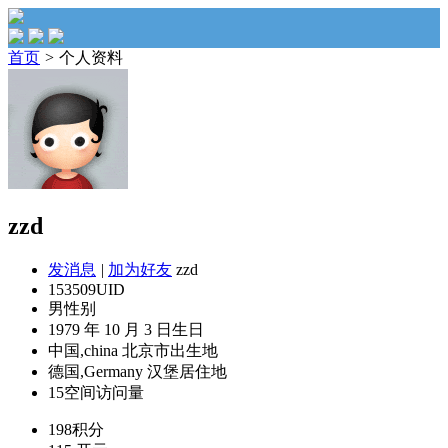
首页
>
个人资料
zzd
发消息
|
加为好友
zzd
153509
UID
男
性别
1979 年 10 月 3 日
生日
中国,china 北京市
出生地
德国,Germany 汉堡
居住地
15
空间访问量
198
积分