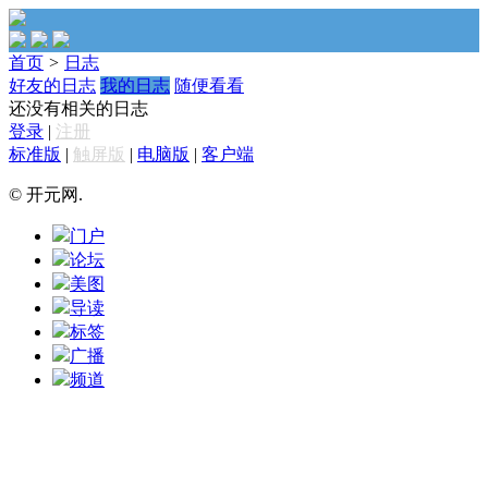
首页
>
日志
好友的日志
我的日志
随便看看
还没有相关的日志
登录
|
注册
标准版
|
触屏版
|
电脑版
|
客户端
© 开元网.
门户
论坛
美图
导读
标签
广播
频道