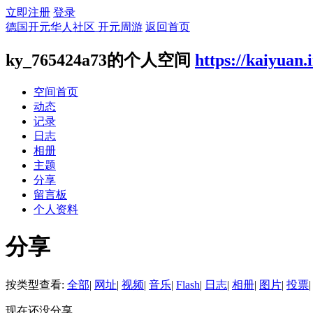
立即注册
登录
德国开元华人社区 开元周游
返回首页
ky_765424a73的个人空间
https://kaiyuan.
空间首页
动态
记录
日志
相册
主题
分享
留言板
个人资料
分享
按类型查看:
全部
|
网址
|
视频
|
音乐
|
Flash
|
日志
|
相册
|
图片
|
投票
|
现在还没分享