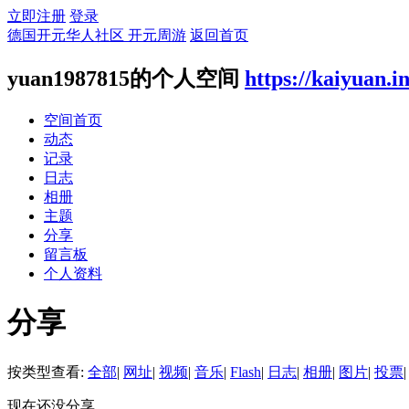
立即注册
登录
德国开元华人社区 开元周游
返回首页
yuan1987815的个人空间
https://kaiyuan.i
空间首页
动态
记录
日志
相册
主题
分享
留言板
个人资料
分享
按类型查看:
全部
|
网址
|
视频
|
音乐
|
Flash
|
日志
|
相册
|
图片
|
投票
|
现在还没分享