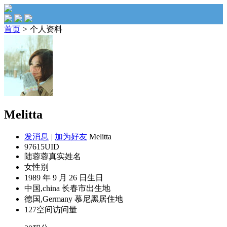
首页
>
个人资料
Melitta
发消息
|
加为好友
Melitta
97615
UID
陆蓉蓉
真实姓名
女
性别
1989 年 9 月 26 日
生日
中国,china 长春市
出生地
德国,Germany 慕尼黑
居住地
127
空间访问量