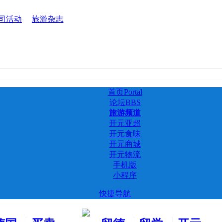
司活动
旅游杂志
首页
Portal
论坛
BBS
旅游频道
开元亚超
开元食味
开元商城
开元物流
手机版
小程序
快捷导航