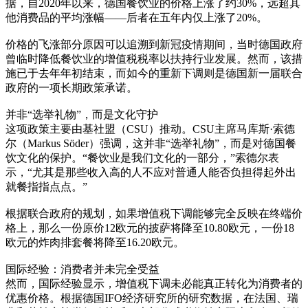
据，自2020年以来，德国餐饮业的价格上涨了约30%，远超其
他消费品的平均涨幅——后者在五年内仅上涨了20%。
价格的飞涨部分原因可以追溯到新冠疫情期间，当时德国政府
曾临时降低餐饮业的增值税税率以扶持行业发展。然而，该措
施已于去年年初结束，而如今的重新下调则是德国新一届联合
政府的一项长期政策承诺。
并非“选举礼物”，而是文化守护
这项政策主要由基社盟（CSU）推动。CSU主席马库斯·索德
尔（Markus Söder）强调，这并非“选举礼物”，而是对德国餐
饮文化的保护。“餐饮业是我们文化的一部分，”索德尔表
示，“尤其是那些收入高的人不应对普通人能否负担得起外出
就餐指指点点。”
根据联合政府的规划，如果增值税下调能够完全反映在终端价
格上，那么一份原价12欧元的披萨将降至10.80欧元，一份18
欧元的炸肉排套餐将降至16.20欧元。
国际经验：消费者并未完全受益
然而，国际经验显示，增值税下调未必能真正转化为消费者的
优惠价格。根据德国IFO经济研究所的研究数据，在法国、瑞