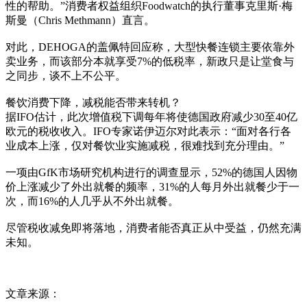
性的帮助。”消费者权益组织Foodwatch的执行董事克里斯·梅
斯曼（Chris Methmann）直言。
对此，DEHOGA的盖佩特回应称，大型快餐连锁主要依靠外
卖业务，而该部分本就享受7%的低税率，新政只是让堂食与
之同步，谈不上不公平。
餐饮消费下降，减税能否带来转机？
据IFO估计，此次增值税下调每年将使德国政府减少30至40亿
欧元的税收收入。IFO专家诺伊迈尔对此表示：“面对各行各
业成本上涨，仅对餐饮业实施减税，很难找到充分理由。”
一项由GfK市场研究机构进行的调查显示，52%的德国人因物
价上涨减少了外出就餐的频率，31%的人每月外出就餐少于一
次，而16%的人几乎从不外出就餐。
尽管税收减免即将落地，消费者能否真正从中受益，仍然充满
未知。
文章来源：