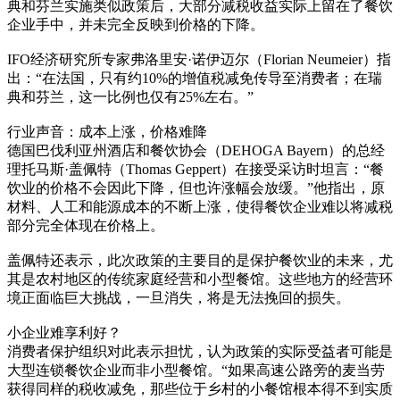
典和芬兰实施类似政策后，大部分减税收益实际上留在了餐饮
企业手中，并未完全反映到价格的下降。
IFO经济研究所专家弗洛里安·诺伊迈尔（Florian Neumeier）指
出：“在法国，只有约10%的增值税减免传导至消费者；在瑞
典和芬兰，这一比例也仅有25%左右。”
行业声音：成本上涨，价格难降
德国巴伐利亚州酒店和餐饮协会（DEHOGA Bayern）的总经
理托马斯·盖佩特（Thomas Geppert）在接受采访时坦言：“餐
饮业的价格不会因此下降，但也许涨幅会放缓。”他指出，原
材料、人工和能源成本的不断上涨，使得餐饮企业难以将减税
部分完全体现在价格上。
盖佩特还表示，此次政策的主要目的是保护餐饮业的未来，尤
其是农村地区的传统家庭经营和小型餐馆。这些地方的经营环
境正面临巨大挑战，一旦消失，将是无法挽回的损失。
小企业难享利好？
消费者保护组织对此表示担忧，认为政策的实际受益者可能是
大型连锁餐饮企业而非小型餐馆。“如果高速公路旁的麦当劳
获得同样的税收减免，那些位于乡村的小餐馆根本得不到实质