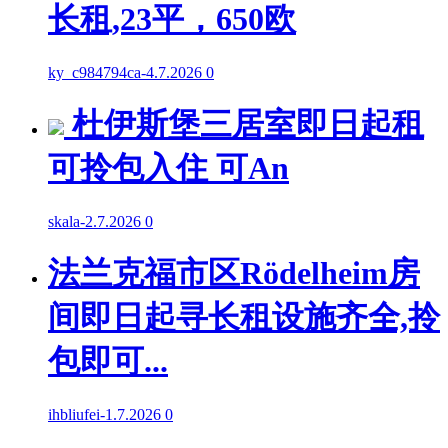
长租,23平，650欧
ky_c984794ca
-
4.7.2026
0
杜伊斯堡三居室即日起租
可拎包入住 可An
skala
-
2.7.2026
0
法兰克福市区Rödelheim房
间即日起寻长租设施齐全,拎
包即可...
ihbliufei
-
1.7.2026
0