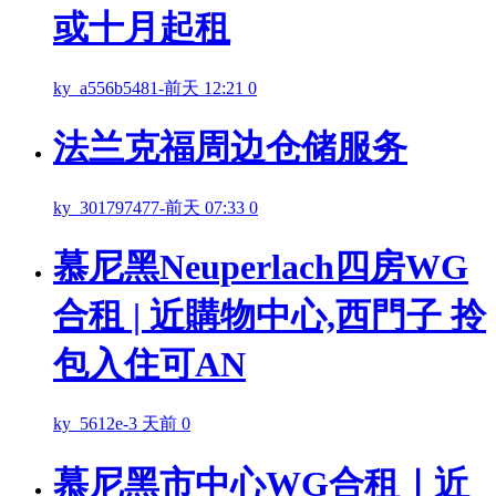
或十月起租
ky_a556b5481
-
前天 12:21
0
法兰克福周边仓储服务
ky_301797477
-
前天 07:33
0
慕尼黑Neuperlach四房WG
合租 | 近購物中心,西門子 拎
包入住可AN
ky_5612e
-
3 天前
0
慕尼黑市中心WG合租｜近