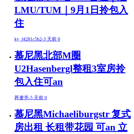
LMU/TUM｜9月1日拎包入
住
ky_f4281c5b2
-
3 天前
0
慕尼黑北部M圈
U2Hasenbergl整租3室房拎
包入住可an
荞麦壳
-
5 天前
0
慕尼黑Michaeliburgstr 复式
房出租 长租带花园 可an 立