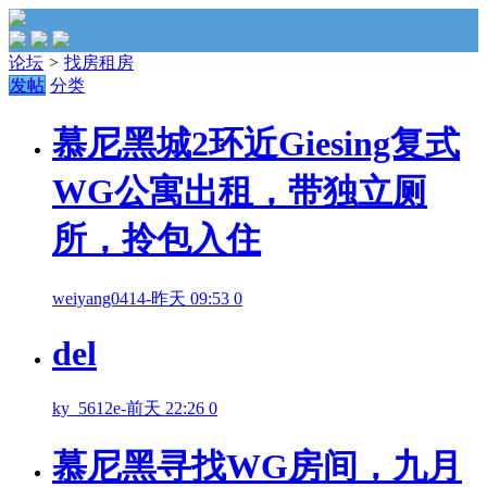
论坛
>
找房租房
发帖
分类
慕尼黑城2环近Giesing复式
WG公寓出租，带独立厕
所，拎包入住
weiyang0414
-
昨天 09:53
0
del
ky_5612e
-
前天 22:26
0
慕尼黑寻找WG房间，九月