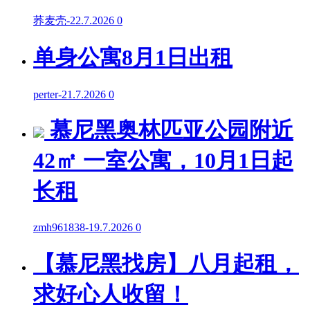
荞麦壳
-
22.7.2026
0
单身公寓8月1日出租
perter
-
21.7.2026
0
慕尼黑奥林匹亚公园附近
42㎡ 一室公寓，10月1日起
长租
zmh961838
-
19.7.2026
0
【慕尼黑找房】八月起租，
求好心人收留！