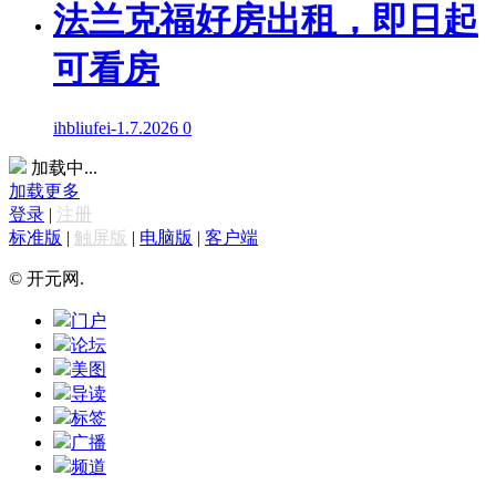
法兰克福好房出租，即日起
可看房
ihbliufei
-
1.7.2026
0
加载中...
加载更多
登录
|
注册
标准版
|
触屏版
|
电脑版
|
客户端
© 开元网.
门户
论坛
美图
导读
标签
广播
频道