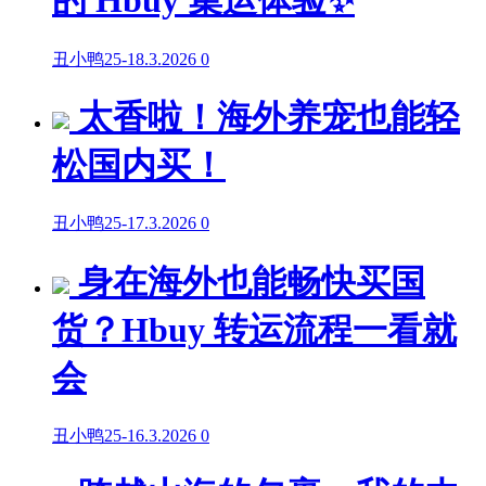
的 Hbuy 集运体验✨
丑小鸭25
-
18.3.2026
0
太香啦！海外养宠也能轻
松国内买！
丑小鸭25
-
17.3.2026
0
身在海外也能畅快买国
货？Hbuy 转运流程一看就
会
丑小鸭25
-
16.3.2026
0