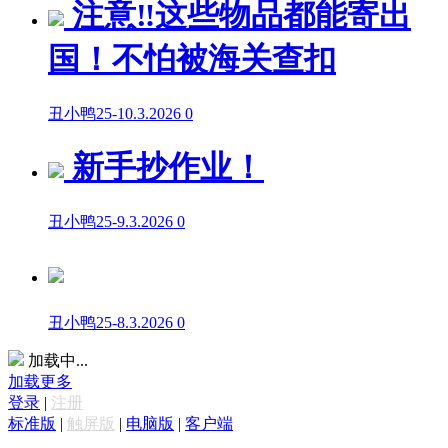
注意‼️这些物品都能寄出
国！不怕被海关查扣
丑小鸭25
-
10.3.2026
0
新手抄作业！
丑小鸭25
-
9.3.2026
0
丑小鸭25
-
8.3.2026
0
加载中...
加载更多
登录
|
注册
标准版
|
触屏版
|
电脑版
|
客户端