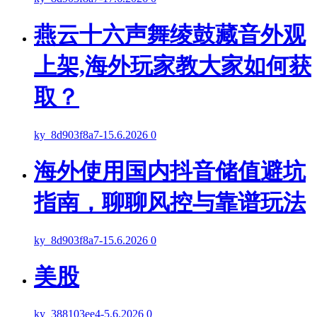
燕云十六声舞绫鼓藏音外观
上架,海外玩家教大家如何获
取？
ky_8d903f8a7
-
15.6.2026
0
海外使用国内抖音储值避坑
指南，聊聊风控与靠谱玩法
ky_8d903f8a7
-
15.6.2026
0
美股
ky_388103ee4
-
5.6.2026
0