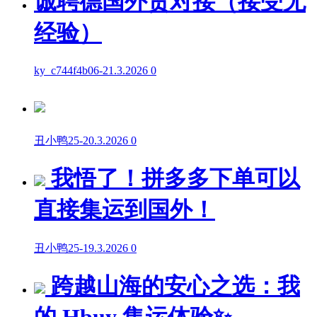
诚聘德国外贸对接（接受无
经验）
ky_c744f4b06
-
21.3.2026
0
丑小鸭25
-
20.3.2026
0
我悟了！拼多多下单可以
直接集运到国外！
丑小鸭25
-
19.3.2026
0
跨越山海的安心之选：我