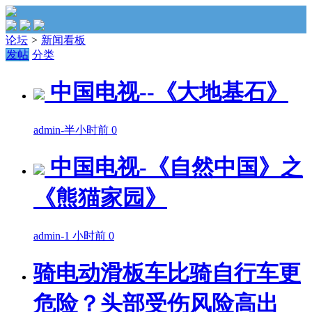
论坛
>
新闻看板
发帖
分类
中国电视--《大地基石》
admin
-
半小时前
0
中国电视-《自然中国》之
《熊猫家园》
admin
-
1 小时前
0
骑电动滑板车比骑自行车更
危险？头部受伤风险高出