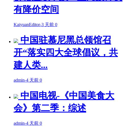
有降价空间
KaiyuanEditor
-
3 天前
0
中国驻慕尼黑总领馆召
开“落实四大全球倡议，共
建人类...
admin
-
4 天前
0
中国电视-《中国美食大
会》第二季：综述
admin
-
4 天前
0