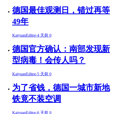
德国最佳观测日，错过再等
49年
KaiyuanEditor
-
4 天前
0
德国官方确认：南部发现新
型病毒！会传人吗？
KaiyuanEditor
-
5 天前
0
为了省钱，德国一城市新地
铁竟不装空调
KaiyuanEditor
-
6 天前
0