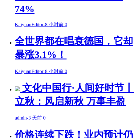
74%
KaiyuanEditor
-
8 小时前
0
全世界都在唱衰德国，它却
暴涨3.1%！
KaiyuanEditor
-
8 小时前
0
文化中国行·人间好时节丨
立秋：风启新秋 万事丰盈
admin
-
3 天前
0
价格连续下跌！业内预计仍