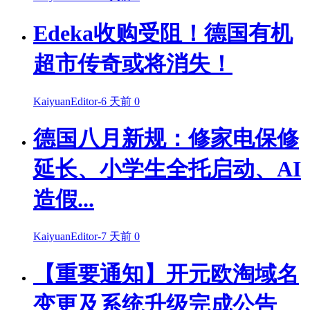
Edeka收购受阻！德国有机
超市传奇或将消失！
KaiyuanEditor
-
6 天前
0
德国八月新规：修家电保修
延长、小学生全托启动、AI
造假...
KaiyuanEditor
-
7 天前
0
【重要通知】开元欧淘域名
变更及系统升级完成公告