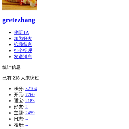
gretezhang
收听TA
加为好友
给我留言
打个招呼
发送消息
统计信息
已有
218
人来访过
积分:
32104
开元:
7760
通宝:
2183
好友:
2
主题:
2459
日志:
--
相册:
--