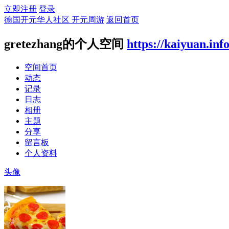
立即注册
登录
德国开元华人社区 开元周游
返回首页
gretezhang的个人空间
https://kaiyuan.inf
空间首页
动态
记录
日志
相册
主题
分享
留言板
个人资料
头像