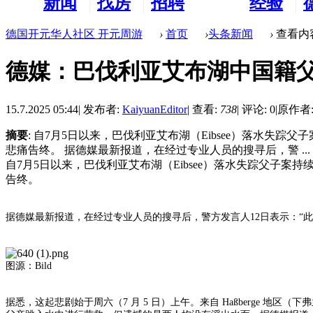
新闻
找房
招聘
经验
看板
租房
求职
分享
德国开元华人社区 开元周游
›
首页
›
头条新闻
›
查看内
德媒：巴伐利亚艾布湖中国籍
15.7.2025 05:44
|
发布者:
KaiyuanEditor
|
查看:
738
|
评论: 0
|
原作者: K
摘要
: 自7月5日以来，巴伐利亚艾布湖（Eibsee）落水
悲痛告终。 据德媒最新报道，在经过专业人员的搜寻后，警 ...
自7月5日以来，巴伐利亚艾布湖（Eibsee）落水失踪父子
告终。
据德媒最新报道，在经过专业人员的搜寻后，警方发言人12日表示：“此
图源：Bild
据悉，这起悲剧始于周六（7 月 5 日）上午。来自 Haßberge 地