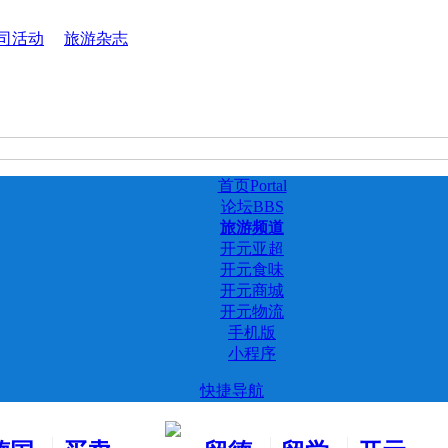
司活动
旅游杂志
首页
Portal
论坛
BBS
旅游频道
开元亚超
开元食味
开元商城
开元物流
手机版
小程序
快捷导航