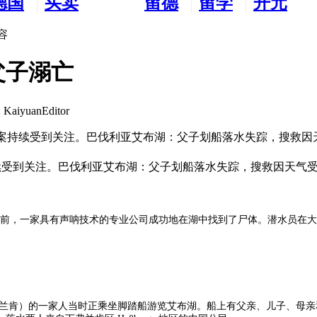
德国
买卖
留德
留学
开元
生活
市场
新生
德国
交友
容
父子溺亡
aiyuanEditor
失踪父子案持续受到关注。巴伐利亚艾布湖：父子划船落水失踪，搜救
案持续受到关注。巴伐利亚艾布湖：父子划船落水失踪，搜救因天气
前，一家具有声呐技术的专业公司成功地在湖中找到了尸体。潜水员在大约 
区（下弗兰肯）的一家人当时正乘坐脚踏船游览艾布湖。船上有父亲、儿子、母亲和女