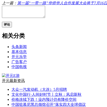
上一篇：
第一届“一带一路”华侨华人合作发展大会将于7月16日-17
评论
相关分类
头条新闻
基本信息
开元乐学
广告客户
中国电视
开元最新资讯
大众一汽发动机（大连）5月招聘
文化中国行·人间好时节丨立秋：风启新秋
价格连续下跌！业内预计仍有降价空间
中国驻慕尼黑总领馆召开“落实四大全球倡议