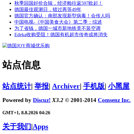
秋季回国好价合辑，经济舱往返597欧起！
德国最佳观测日，错过再等49年
德国官方确认：南部发现新型病毒！会传人吗
中国电视-《中国美食大会》第二季：综述
为了省钱，德国一城市新地铁竟不装空调
Edeka收购受阻！德国有机超市传奇或将消失
站点信息
站点统计
|
举报
|
Archiver
|
手机版
|
小黑屋
Powered by
Discuz!
X3.2
© 2001-2014
Comsenz Inc.
GMT+1, 8.8.2026 04:26
关于我们
|
Apps