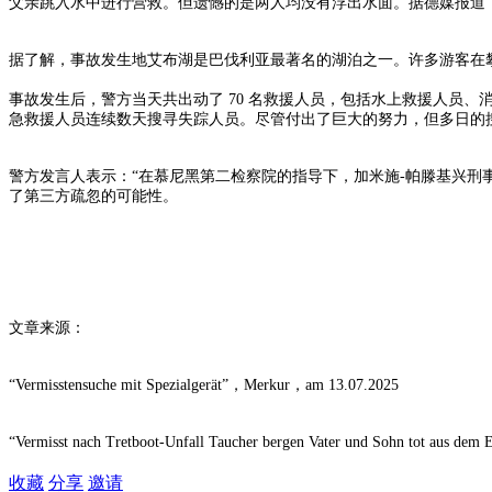
父亲跳入水中进行营救。但遗憾的是两人均没有浮出水面。据德媒报道，落水
据了解，事故发生地艾布湖是巴伐利亚最著名的湖泊之一。许多游客在攀登
事故发生后，警方当天共出动了 70 名救援人员，包括水上救援人员
急救援人员连续数天搜寻失踪人员。尽管付出了巨大的努力，但多日的
警方发言人表示：“在慕尼黑第二检察院的指导下，加米施-帕滕基兴刑
了第三方疏忽的可能性。
文章来源：
“Vermisstensuche mit Spezialgerät”，Merkur，am 13.07.2025
“Vermisst nach Tretboot-Unfall Taucher bergen Vater und Sohn tot aus dem
收藏
分享
邀请