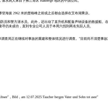
两人来自下弗兰肯区 Haßberge 地区的中国公民。
海拔 2962 米的楚格峰之前或之后都会选择在艾布湖乘凉。
、消防员和警方潜水员。此外，还出动了直升机和配备声纳设备的救援船。
搜寻仍未成功，直到专业公司人员于本周六找到两名失踪人员。
事调查局正在继续对事故的重建和整体情况进行调查。”目前尚不清楚事
 Eibsee”，Bild，am 12.07.2025:Taucher bergen Vater und Sohn tot asee”