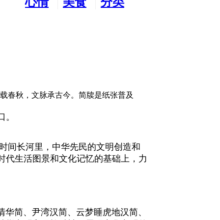
心情
美食
分类
水吧
天地
广告
木载春秋，文脉承古今。简牍是纸张普及
口。
的时间长河里，中华先民的文明创造和
时代生活图景和文化记忆的基础上，力
聚焦清华简、尹湾汉简、云梦睡虎地汉简、