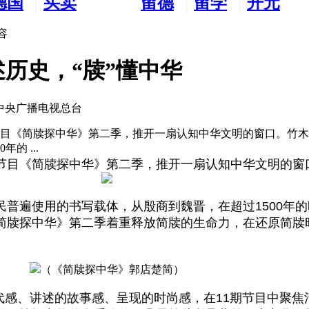
德国
买卖
留德
留学
开元
生活
市场
新生
德国
交友
容
历史，“牍”懂中华
国中央广播电视总台
节目《简牍探中华》第二季，推开一扇认知中华文明的窗口。竹
的 ...
节目《简牍探中华》第二季，推开一扇认知中华文明的窗
普遍使用的书写载体，从殷商到魏晋，在超过1500年
简牍探中华》第二季着重释放简牍的生命力，在还原简牍
（《简牍探中华》郭店楚简）
题的现代感、讲述的故事感、呈现的时尚感，在11期节目中