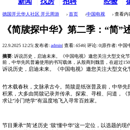
新闻
找房
招聘
经验
看板
租房
求职
分享
德国开元华人社区 开元周游
›
首页
›
中国电视
›
查看内
《简牍探中华》第二季：“简”述
22.9.2025 12:25
|
发布者:
admin
|
查看:
6546
|
评论: 0
|
原作者: 中
摘要
: 诉说历史，启迪未来。《中国电视》邀您关注大型文化
前，中华先民普遍使用的书写载体，从殷商到魏晋，在超过1500年
诉说历史，启迪未来。《中国电视》邀您关注大型文化
竹木载春秋，文脉承古今。简牍是纸张普及前，中华先民
积累，大多由简牍记录并传承。探索、寻根、问道，《
求让“冷门绝学”有温度地飞入寻常百姓家。
节目秉承“‘简’述历史 ‘牍’懂中华”这一定位，以选