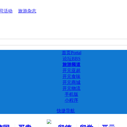
司活动
旅游杂志
首页
Portal
论坛
BBS
旅游频道
开元亚超
开元食味
开元商城
开元物流
手机版
小程序
快捷导航