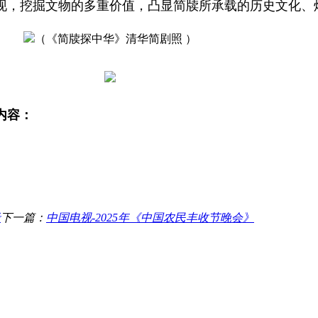
现，挖掘文物的多重价值，凸显简牍所承载的历史文化、
（《简牍探中华》清华简剧照
）
内容：
缘
下一篇：
中国电视-2025年《中国农民丰收节晚会》