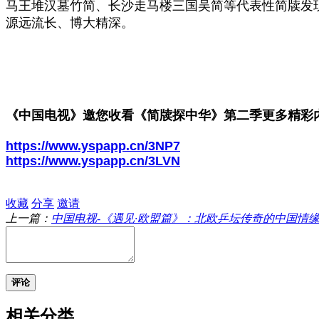
马王堆汉墓竹简、长沙走马楼三国吴简等代表性简牍发
源远流长、博大精深。
《中国电视》邀您收看《简牍探中华》第二季更多精彩
https://www.yspapp.cn/3NP7
https://www.yspapp.cn/3LVN
收藏
分享
邀请
上一篇：
中国电视-《遇见·欧盟篇》：北欧乒坛传奇的中国情
评论
相关分类