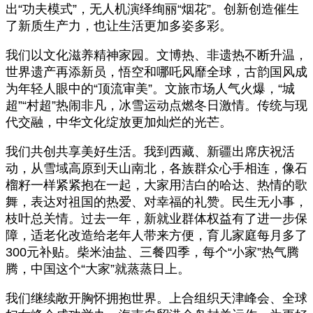
出“功夫模式”，无人机演绎绚丽“烟花”。创新创造催生
了新质生产力，也让生活更加多姿多彩。
我们以文化滋养精神家园。文博热、非遗热不断升温，
世界遗产再添新员，悟空和哪吒风靡全球，古韵国风成
为年轻人眼中的“顶流审美”。文旅市场人气火爆，“城
超”“村超”热闹非凡，冰雪运动点燃冬日激情。传统与现
代交融，中华文化绽放更加灿烂的光芒。
我们共创共享美好生活。我到西藏、新疆出席庆祝活
动，从雪域高原到天山南北，各族群众心手相连，像石
榴籽一样紧紧抱在一起，大家用洁白的哈达、热情的歌
舞，表达对祖国的热爱、对幸福的礼赞。民生无小事，
枝叶总关情。过去一年，新就业群体权益有了进一步保
障，适老化改造给老年人带来方便，育儿家庭每月多了
300元补贴。柴米油盐、三餐四季，每个“小家”热气腾
腾，中国这个“大家”就蒸蒸日上。
我们继续敞开胸怀拥抱世界。上合组织天津峰会、全球