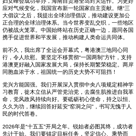
妇女峰会成功举办，海南自贸港全岛封关运作。为更好
应对气候变化，我国宣布新一轮国家自主贡献。继“三
大倡议”之后，我提出全球治理倡议，推动建设更加公
正合理的全球治理体系。当今世界变乱交织，一些地区
仍被战火笼罩。中国始终站在历史正确一边，愿同各国
携手促进世界和平发展，推动构建人类命运共同体。
前不久，我出席了全运会开幕式，粤港澳三地同心同
行，令人欣慰。要坚定不移贯彻“一国两制”方针，支持
港澳更好融入国家发展大局，保持长期繁荣稳定。两岸
同胞血浓于水，祖国统一的历史大势不可阻挡！
党兴方能国强。我们开展深入贯彻中央八项规定精神学
习教育，徙木立信从严管党治党，去腐生肌推进自我革
命，党风政风持续向好。要砥砺初心使命，持之以恒、
久久为功，继续回答好延安“窑洞之问”，书写无愧于人
民的时代答卷。
2026年是“十五五”开局之年。锐始者必图其终，成功者
先计于始。我们要锚定目标任务，坚定信心、乘势而