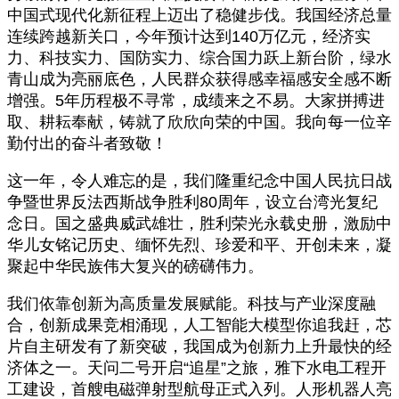
中国式现代化新征程上迈出了稳健步伐。我国经济总量
连续跨越新关口，今年预计达到140万亿元，经济实
力、科技实力、国防实力、综合国力跃上新台阶，绿水
青山成为亮丽底色，人民群众获得感幸福感安全感不断
增强。5年历程极不寻常，成绩来之不易。大家拼搏进
取、耕耘奉献，铸就了欣欣向荣的中国。我向每一位辛
勤付出的奋斗者致敬！
这一年，令人难忘的是，我们隆重纪念中国人民抗日战
争暨世界反法西斯战争胜利80周年，设立台湾光复纪
念日。国之盛典威武雄壮，胜利荣光永载史册，激励中
华儿女铭记历史、缅怀先烈、珍爱和平、开创未来，凝
聚起中华民族伟大复兴的磅礴伟力。
我们依靠创新为高质量发展赋能。科技与产业深度融
合，创新成果竞相涌现，人工智能大模型你追我赶，芯
片自主研发有了新突破，我国成为创新力上升最快的经
济体之一。天问二号开启“追星”之旅，雅下水电工程开
工建设，首艘电磁弹射型航母正式入列。人形机器人亮