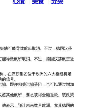
心情
美食
分类
水吧
天地
广告
油短缺可能导致航班取消。不过，德国汉莎
可能导致航班取消。不过，德国汉莎航空近
x）称，在汉莎集团位于欧洲的六大枢纽机场
胁的信号。
运输。即便相关运输受阻，也可以通过增加
改签其他航班，要么获得全额退款。该政策
态度。他表示，预计未来数月欧洲、尤其德国的