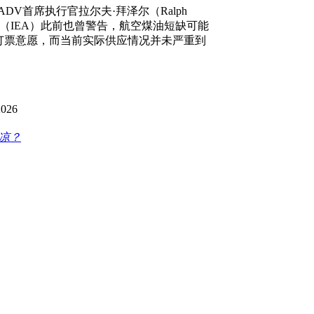
首席执行官拉尔夫·拜泽尔（Ralph
（IEA）此前也曾警告，航空煤油短缺可能
订票意愿，而当前实际供应情况并未严重到
2026
凉？