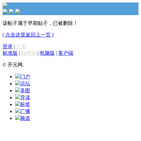
该帖子属于早期贴子，已被删除！
[ 点击这里返回上一页 ]
登录
|
注册
标准版
|
触屏版
|
电脑版
|
客户端
© 开元网.
门户
论坛
美图
导读
标签
广播
频道