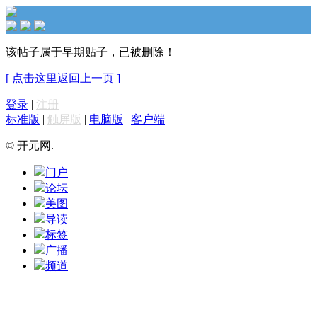
该帖子属于早期贴子，已被删除！
[ 点击这里返回上一页 ]
登录
|
注册
标准版
|
触屏版
|
电脑版
|
客户端
© 开元网.
门户
论坛
美图
导读
标签
广播
频道