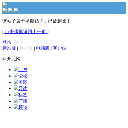
该帖子属于早期贴子，已被删除！
[ 点击这里返回上一页 ]
登录
|
注册
标准版
|
触屏版
|
电脑版
|
客户端
© 开元网.
门户
论坛
美图
导读
标签
广播
频道