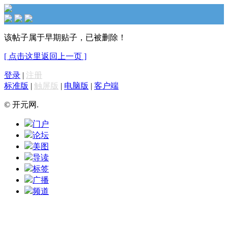
该帖子属于早期贴子，已被删除！
[ 点击这里返回上一页 ]
登录
|
注册
标准版
|
触屏版
|
电脑版
|
客户端
© 开元网.
门户
论坛
美图
导读
标签
广播
频道