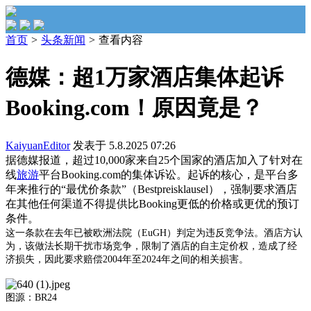
首页
>
头条新闻
>
查看内容
德媒：超1万家酒店集体起诉
Booking.com！原因竟是？
KaiyuanEditor
发表于 5.8.2025 07:26
据德媒报道，超过10,000家来自25个国家的酒店加入了针对在
线
旅游
平台Booking.com的集体诉讼。起诉的核心，是平台多
年来推行的“最优价条款”（Bestpreisklausel），强制要求酒店
在其他任何渠道不得提供比Booking更低的价格或更优的预订
条件。
这一条款在去年已被欧洲法院（EuGH）判定为违反竞争法。酒店方认
为，该做法长期干扰市场竞争，限制了酒店的自主定价权，造成了经
济损失，因此要求赔偿2004年至2024年之间的相关损害。
图源：BR24