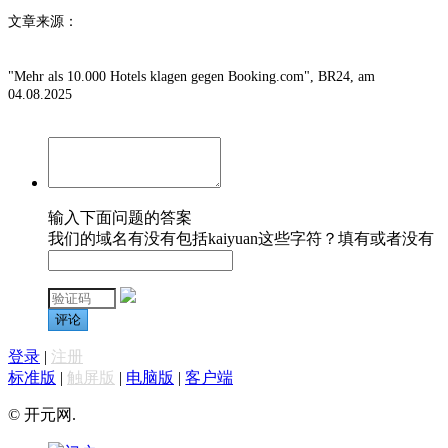
文章来源：
"Mehr als 10.000 Hotels klagen gegen Booking.com", BR24, am
04.08.2025
输入下面问题的答案
我们的域名有没有包括kaiyuan这些字符？填有或者没有
评论
登录
|
注册
标准版
|
触屏版
|
电脑版
|
客户端
© 开元网.