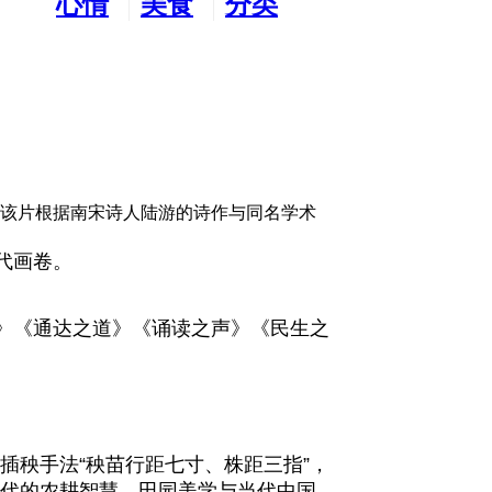
心情
美食
分类
水吧
天地
广告
。该片根据南宋诗人陆游的诗作与同名学术
代画卷。
》《通达之道》《诵读之声》《民生之
插秧手法“秧苗行距七寸、株距三指”，
把宋代的农耕智慧、田园美学与当代中国