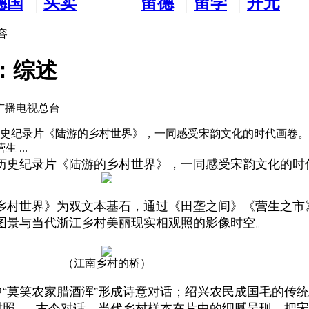
德国
买卖
留德
留学
开元
生活
市场
新生
德国
交友
容
：综述
央广播电视总台
历史纪录片《陆游的乡村世界》，一同感受宋韵文化的时代画卷
...
历史纪录片《陆游的乡村世界》，一同感受宋韵文化的时
乡村世界》为双文本基石，通过《田垄之间》《营生之市
图景与当代浙江乡村美丽现实相观照的影像时空。
（江南乡村的桥）
中“莫笑农家腊酒浑”形成诗意对话；绍兴农民成国毛的传统
照......古今对话，当代乡村样本在片中的细腻呈现，