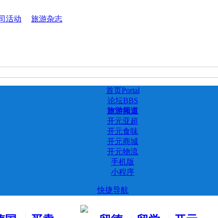
司活动
旅游杂志
首页
Portal
论坛
BBS
旅游频道
开元亚超
开元食味
开元商城
开元物流
手机版
小程序
快捷导航