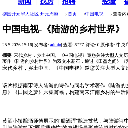
新闻
找房
招聘
经验
看板
租房
求职
分享
德国开元华人社区 开元周游
›
首页
›
中国电视
›
查看内
中国电视-《陆游的乡村世界》
25.5.2026 15:16
|
发布者:
admin
|
查看:
5177
|
评论: 0
|
原作者: 中
摘要
: 宋代乡村，乡土中国。《中国电视》邀您关注大型人文
著作《陆游的乡村世界》为双文本基石，通过《田垄之间》《营生 
宋代乡村，乡土中国。《中国电视》邀您关注大型人文
该片根据南宋诗人陆游的诗作与同名学术著作《陆游的
息》《田园之梦》六集篇幅，构建南宋江南乡村的生活
黄酒小镇酿酒师傅展示的“腊酒浑”酿造技艺，与陆游诗
则与陆游笔下“雨后插秧忙”的农耕场景形成跨越时空的对