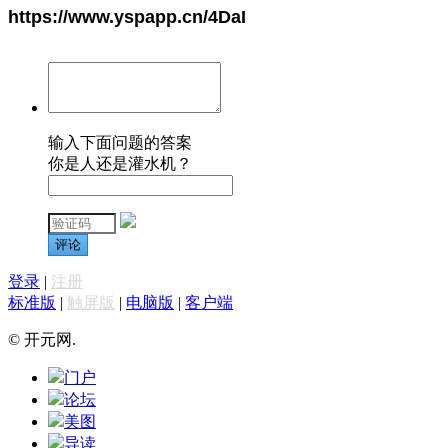
https://www.yspapp.cn/4DaI
输入下面问题的答案
你是人还是灌水机？
评论
登录
|
注册
标准版
|
触屏版
|
电脑版
|
客户端
© 开元网.
门户
论坛
美图
导读