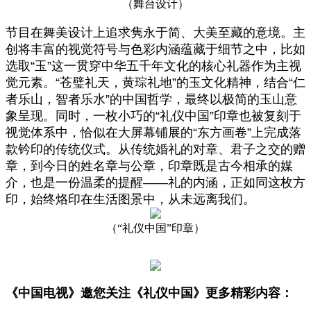
（舞台设计）
节目在舞美设计上追求隽永于简、大美至藏的意境。主
创将丰富的视觉符号与色彩内涵蕴藏于细节之中，比如
选取“玉”这一贯穿中华五千年文化的核心礼器作为主视
觉元素。“苍璧礼天，黄琮礼地”的玉文化精神，结合“仁
者乐山，智者乐水”的中国哲学，最终以极简的玉山意
象呈现。同时，一枚小巧的“礼仪中国”印章也被复刻于
视觉体系中，恰似在大屏幕铺展的“东方画卷”上完成落
款钤印的传统仪式。从传统婚礼的对章、君子之交的赠
章，到今日的姓名章与公章，印章既是古今相承的媒
介，也是一份温柔的提醒——礼的内涵，正如同这枚方
印，始终烙印在生活图景中，从未远离我们。
（
“礼仪中国”印章）
《中国电视》邀您
关注《礼仪中国》
更多精彩内容：