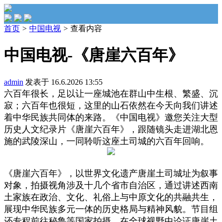
首页
>
中国电视
>
查看内容
中国电视-《唐崖六百年》
admin
发表于 16.6.2026 13:55
六百年很长，足以让一座城池在群山中生根、繁盛、沉
寂；六百年也很短，这里的山石依然在今天向我们讲述
着中华民族共同体的来路。《中国电视》邀您关注大型
历史人文纪录片《唐崖六百年》，跟随镜头走进湖北恩
施的武陵深山，一同聆听这座土司城的六百年回响。
《唐崖六百年》，以世界文化遗产唐崖土司城址为叙事
对象，拍摄视角涉及十几个省市自治区，通过讲述西南
土家族在政治、文化、礼俗上与中原文化的共融共生，
展现中华民族多元一体的历史格局与精神风貌。节目组
还专程前往秘鲁等国家拍摄，在全球视野中论证唐崖土