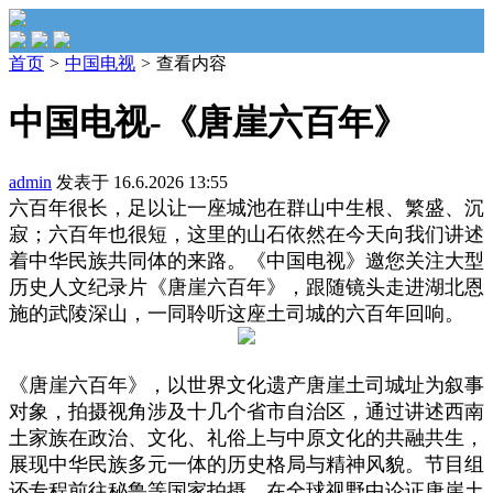
首页
>
中国电视
>
查看内容
中国电视-《唐崖六百年》
admin
发表于 16.6.2026 13:55
六百年很长，足以让一座城池在群山中生根、繁盛、沉
寂；六百年也很短，这里的山石依然在今天向我们讲述
着中华民族共同体的来路。《中国电视》邀您关注大型
历史人文纪录片《唐崖六百年》，跟随镜头走进湖北恩
施的武陵深山，一同聆听这座土司城的六百年回响。
《唐崖六百年》，以世界文化遗产唐崖土司城址为叙事
对象，拍摄视角涉及十几个省市自治区，通过讲述西南
土家族在政治、文化、礼俗上与中原文化的共融共生，
展现中华民族多元一体的历史格局与精神风貌。节目组
还专程前往秘鲁等国家拍摄，在全球视野中论证唐崖土