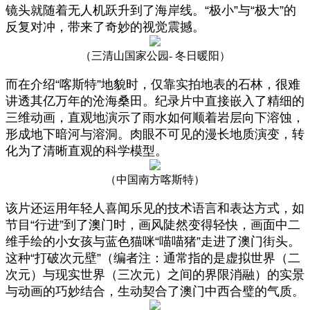
镜头就随着无人机跃升到了海岸线。“极小”与“极大”的
反复对冲，带来了奇妙的视觉震撼。
（三清山国家公园
- 冬日暖阳）
而在介绍“喀斯特”地貌时，仅靠实拍地表的石林，很难
讲透其亿万年的沧海桑田。纪录片中直接嵌入了精细的
三维动画，直观地演示了雨水如何顺着岩层向下溶蚀，
形成地下暗河与溶洞。肉眼不可见的漫长地质演变，转
化为了清晰直观的科学模型。
（中国南方喀斯特）
该片还运用年轻人喜闻乐见的技术语言和表达方式，如
节目“行进”到了澳门时，画风陡然变得轻快，画面中二
维手绘的小女孩与蓝色猫咪“喵喵猪”走进了澳门街头。
这种“打破次元壁”（编者注：通常指的是虚拟世界（二
次元）与现实世界（三次元）之间的界限消融）的实景
与动画的巧妙结合，生动契合了澳门中西合璧的气质。