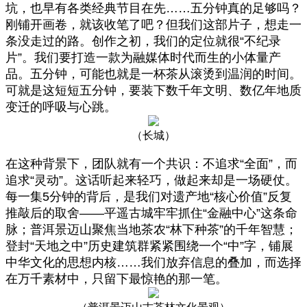
坑，也早有各类经典节目在先……五分钟真的足够吗？
刚铺开画卷，就该收笔了吧？但我们这部片子，想走一
条没走过的路。创作之初，我们的定位就很“不纪录
片”。我们要打造一款为融媒体时代而生的小体量产
品。五分钟，可能也就是一杯茶从滚烫到温润的时间。
可就是这短短五分钟，要装下数千年文明、数亿年地质
变迁的呼吸与心跳。
（长城）
在这种背景下，团队就有一个共识：不追求“全面”，而
追求“灵动”。这话听起来轻巧，做起来却是一场硬仗。
每一集5分钟的背后，是我们对遗产地“核心价值”反复
推敲后的取舍——平遥古城牢牢抓住“金融中心”这条命
脉；普洱景迈山聚焦当地茶农“林下种茶”的千年智慧；
登封“天地之中”历史建筑群紧紧围绕一个“中”字，铺展
中华文化的思想内核……我们放弃信息的叠加，而选择
在万千素材中，只留下最惊艳的那一笔。