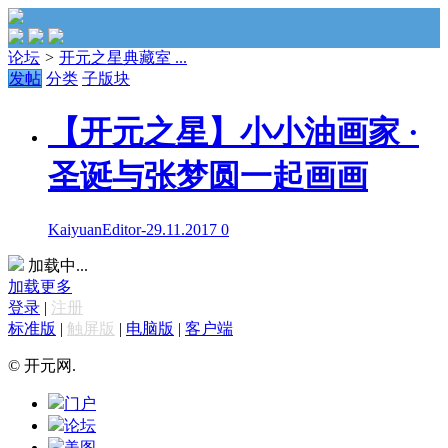
论坛
>
开元之星典藏室 ...
发帖
分类
子版块
【开元之星】小小油画家 ·
圣诞与张梦圆一起画画
KaiyuanEditor
-
29.11.2017
0
加载中...
加载更多
登录
|
注册
标准版
|
触屏版
|
电脑版
|
客户端
© 开元网.
门户
论坛
美图