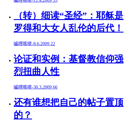
嘁哩喀喳
-
11.4.2009
55
（转）细读“圣经”：耶稣是
罗得和大女人乱伦的后代！
嘁哩喀喳
-
8.6.2009
22
论证和实例：基督教信仰强
烈扭曲人性
嘁哩喀喳
-
30.3.2009
66
还有谁想把自己的帖子置顶
的？