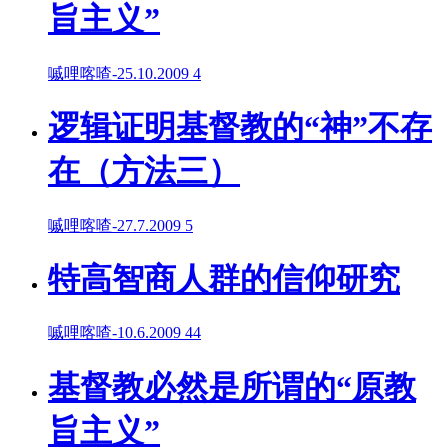
旨主义”
嘁哩喀喳
-
25.10.2009
4
逻辑证明基督教的“神”不存
在（方法三）
嘁哩喀喳
-
27.7.2009
5
特高智商人群的信仰研究
嘁哩喀喳
-
10.6.2009
44
基督教必然是所谓的“原教
旨主义”