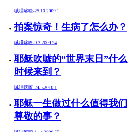
嘁哩喀喳
-
25.10.2009
1
拍案惊奇！生病了怎么办？
嘁哩喀喳
-
9.3.2009
54
耶稣吹嘘的“世界末日”什么
时候来到？
嘁哩喀喳
-
24.5.2010
1
耶稣一生做过什么值得我们
尊敬的事？