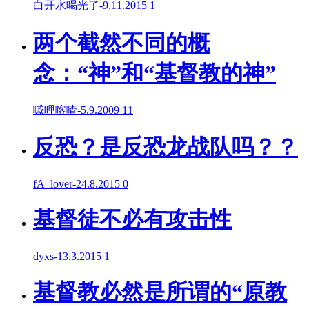
白开水喝光了
-
9.11.2015
1
两个截然不同的概
念：“神”和“基督教的神”
嘁哩喀喳
-
5.9.2009
11
反恐？是反恐龙战队吗？？
fA_lover
-
24.8.2015
0
基督徒不必有攻击性
dyxs
-
13.3.2015
1
基督教必然是所谓的“原教