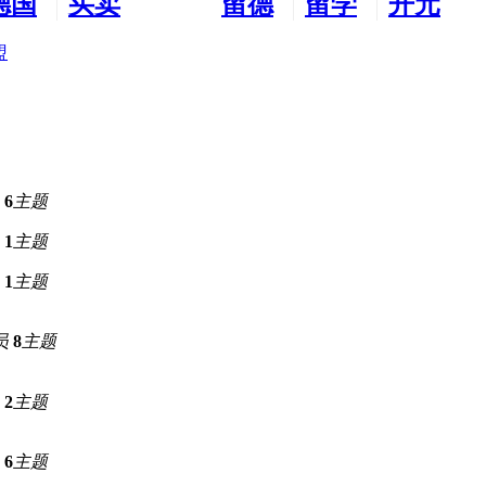
德国
买卖
留德
留学
开元
生活
市场
新生
德国
交友
盟
6
主题
1
主题
1
主题
员
8
主题
2
主题
6
主题