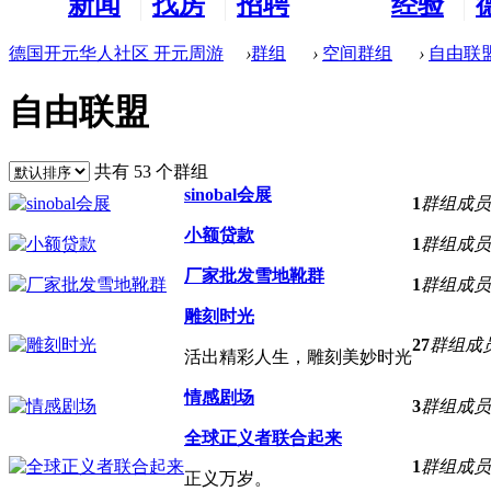
新闻
找房
招聘
经验
看板
租房
求职
分享
德国开元华人社区 开元周游
›
群组
›
空间群组
›
自由联
自由联盟
共有 53 个群组
sinobal会展
1
群组成员
小额贷款
1
群组成员
厂家批发雪地靴群
1
群组成员
雕刻时光
27
群组成
活出精彩人生，雕刻美妙时光
情感剧场
3
群组成员
全球正义者联合起来
1
群组成员
正义万岁。