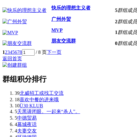
快乐的理想主义者
5
群组成员
广州外贸
2
群组成员
MVP
1
群组成员
朋友交流群
0
群组成员
1
2
3
4
5
6
7
8
/ 8 页
下一页
返回首页
群组积分排行
39
北威招工或找工交流
18
喜欢中餐的进来哦
10
Ü30 KLUB
5
天黑请闭眼。一起来“杀人”。
5
中德贸易
4
幕城夜话
4
夫妻交友