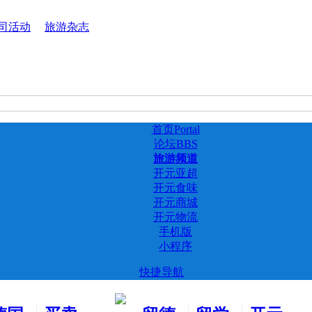
司活动
旅游杂志
首页
Portal
论坛
BBS
旅游频道
开元亚超
开元食味
开元商城
开元物流
手机版
小程序
快捷导航