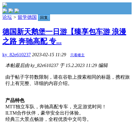
论坛
>
留学德国
回复
德国新天鹅堡一日游【臻享包车游 浪漫
之路 奔驰高配 专...
ky_82e610237
2023-02-15 11:29
只看楼主
本帖最后由 ky_82e610237 于 15.2.2023 11:29 编辑
由于帖子字符数限制，请在谷歌上搜索相同的标题，携程旅
行上有完整、详细的内容介绍。
产品特色
MTT独立车队，奔驰高配专车，充足游览时间！
ILTM合作伙伴，豪华安全出行体验。
经典三大景点畅游，全程优质中文司导。