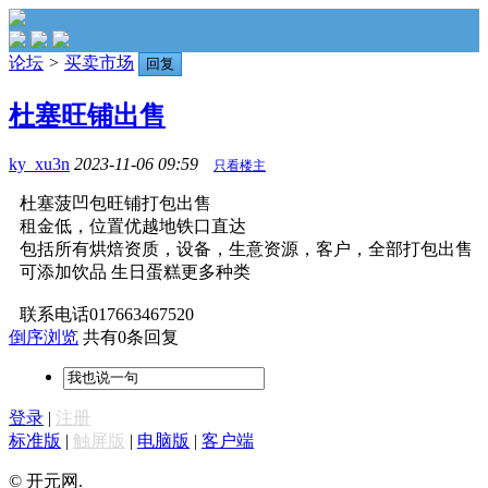
论坛
>
买卖市场
回复
杜塞旺铺出售
ky_xu3n
2023-11-06 09:59
只看楼主
杜塞菠凹包旺铺打包出售
租金低，位置优越地铁口直达
包括所有烘焙资质，设备，生意资源，客户，全部打包出售
可添加饮品 生日蛋糕更多种类
联系电话017663467520
倒序浏览
共有0条回复
登录
|
注册
标准版
|
触屏版
|
电脑版
|
客户端
© 开元网.