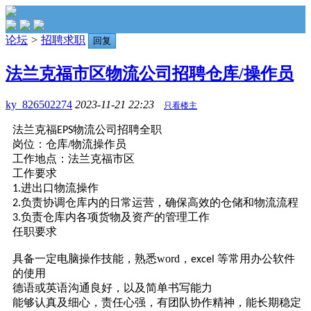
论坛
>
招聘求职
回复
法兰克福市区物流公司招聘仓库/操作员
ky_826502274
2023-11-21 22:23
只看楼主
法兰克福
物流公司招聘全职
EPS
岗位：仓库/物流操作员
工作地点：法兰克福市区
工作要求
进出口物流操作
1.
负责协调仓库内的日常运营，确保高效的仓储和物流流程
2.
负责仓库内各项货物及资产的管理工作
3.
任职要求
具备一定电脑操作技能，熟悉
word
，
等常用办公软件
excel
的使用
德语或英语沟通良好，以及简单书写能力
能
够
认真及细心，责任心强，有团队协作精神，能长期稳定