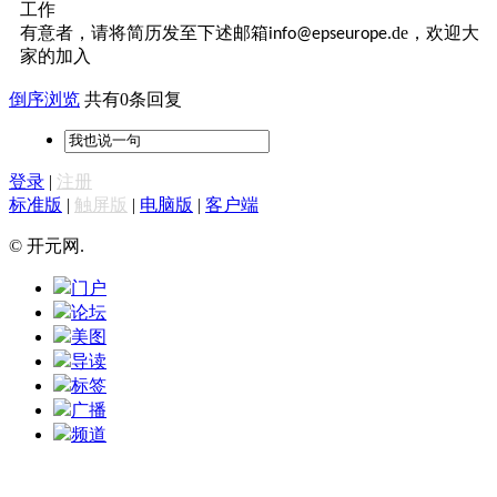
工作
有意者，请将简历发至下述邮箱
.de，欢迎大
info@epseurope
家的加入
倒序浏览
共有0条回复
登录
|
注册
标准版
|
触屏版
|
电脑版
|
客户端
© 开元网.
门户
论坛
美图
导读
标签
广播
频道