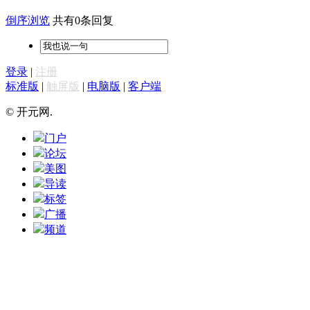
倒序浏览
共有0条回复
登录
|
注册
标准版
|
触屏版
|
电脑版
|
客户端
© 开元网.
门户
论坛
美图
导读
标签
广播
频道