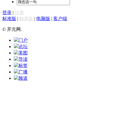
登录
|
注册
标准版
|
触屏版
|
电脑版
|
客户端
© 开元网.
门户
论坛
美图
导读
标签
广播
频道