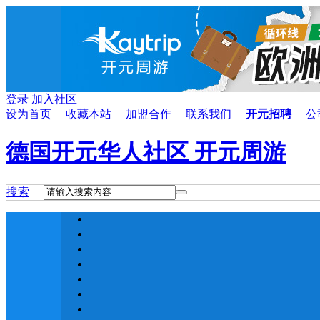
登录
加入社区
设为首页
收藏本站
加盟合作
联系我们
开元招聘
公
德国开元华人社区 开元周游
搜索