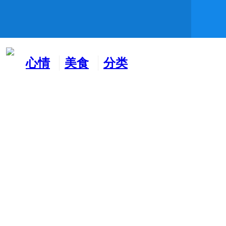
心情
美食
分类
水吧
天地
广告