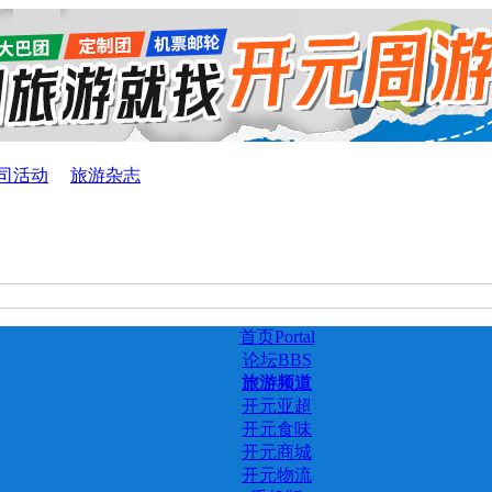
司活动
旅游杂志
首页
Portal
论坛
BBS
旅游频道
开元亚超
开元食味
开元商城
开元物流