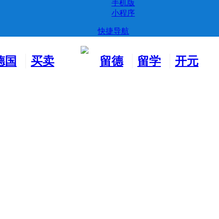
手机版
小程序
快捷导航
德国
买卖
留德
留学
开元
生活
市场
新生
德国
交友