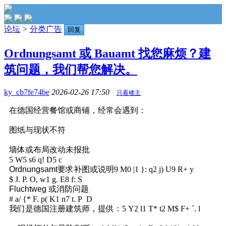
论坛
>
分类广告
回复
Ordnungsamt 或 Bauamt 找您麻烦？建
筑问题，我们帮您解决。
ky_cb7fe74be
2026-02-26 17:50
只看楼主
在德国经营餐馆或商铺，经常会遇到：
图纸与现状不符
墙体或布局改动未报批
5 W5 s6 q! D5 c
Ordnungsamt要求补图或说明
9 M0 |1 }: q2 j) U9 R+ y
$ J. P. O, w1 g. E8 f: S
Fluchtweg 或消防问题
# a/ {* F. p( K1 n7 t. P D
我们是德国注册建筑师，提供：
5 Y2 l1 T* t2 M$ F+ `. l