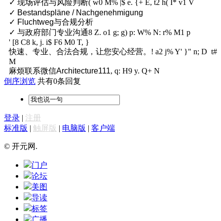
✓ 现场评估与风险判断
( w0 M% |$ e. {+ E, t2 h( I* v1 V
✓ Bestandspläne / Nachgenehmigung
✓ Fluchtweg与合规分析
✓ 与政府部门专业沟通
8 Z. o1 g; g) p: W% N: r% M1 p
' [8 C8 k, j. i$ F6 M0 T, }
快速、专业、合法合规，让您安心经营。
! a2 j% Y' }" n; D t#
M
麻烦联系微信Architecture111
, q: H9 y. Q+ N
倒序浏览
共有0条回复
登录
|
注册
标准版
|
触屏版
|
电脑版
|
客户端
© 开元网.
门户
论坛
美图
导读
标签
广播