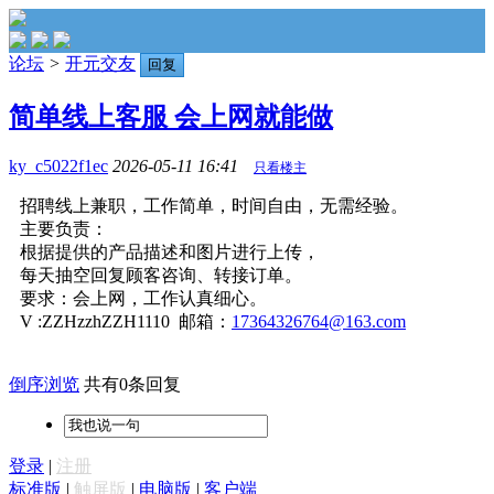
论坛
>
开元交友
回复
简单线上客服 会上网就能做
ky_c5022f1ec
2026-05-11 16:41
只看楼主
招聘线上兼职，工作简单，时间自由，无需经验。
主要负责：
根据提供的产品描述和图片进行上传，
每天抽空回复顾客咨询、转接订单。
要求：会上网，工作认真细心。
V :ZZHzzhZZH1110 邮箱：
17364326764@163.com
倒序浏览
共有0条回复
登录
|
注册
标准版
|
触屏版
|
电脑版
|
客户端