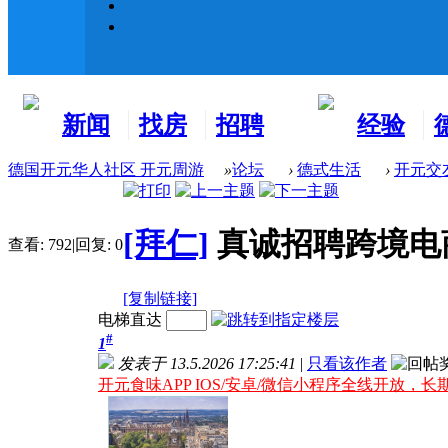
新闻
找房
招聘
经验
看板
租房
求职
分享
德国开元华人社区 开元周游
»
论坛
›
德式生活
›
开元交
[拜仁]
真诚招聘跨境电商
查看:
792
|
回复:
0
[复制链接]
电梯直达
#
1
发表于 13.5.2026 17:25:41
|
只看该作者
开元食味APP IOS/安卓/微信小程序全线开放，长