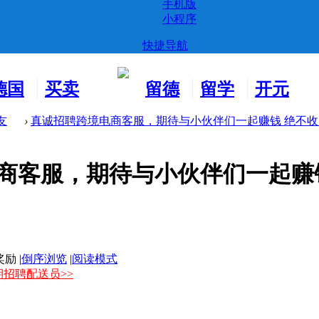
手机版
小程序
快捷导航
德国
买卖
留德
留学
开元
生活
市场
新生
德国
交友
友
›
真诚招聘跨境电商客服，期待与小伙伴们一起赚钱 绝不收. .
客服，期待与小伙伴们一起赚钱 
|
倒序浏览
|
阅读模式
期招聘配送员>>