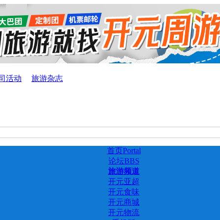
司活动
旅游杂志
首页
Portal
论坛
BBS
旅游频道
开元亚超
开元食味
开元商城
开元物流