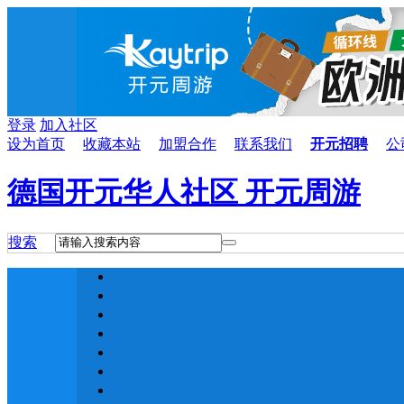
登录
加入社区
设为首页
收藏本站
加盟合作
联系我们
开元招聘
公
德国开元华人社区 开元周游
搜索