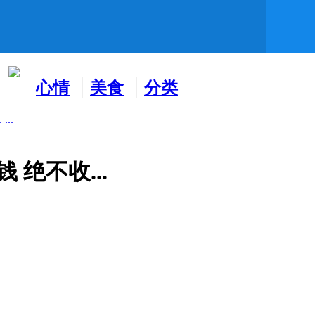
心情
美食
分类
水吧
天地
广告
..
绝不收...