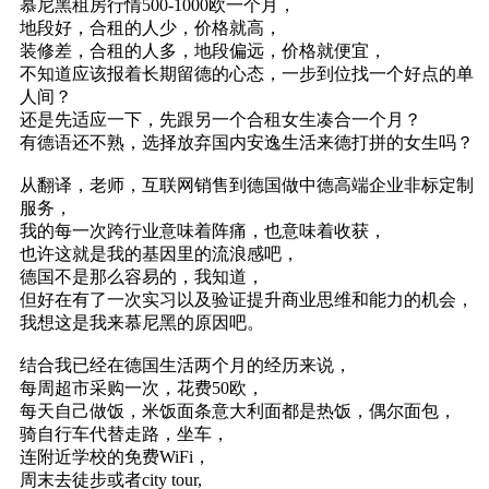
慕尼黑租房行情500-1000欧一个月，
地段好，合租的人少，价格就高，
装修差，合租的人多，地段偏远，价格就便宜，
不知道应该报着长期留德的心态，一步到位找一个好点的单
人间？
还是先适应一下，先跟另一个合租女生凑合一个月？
有德语还不熟，选择放弃国内安逸生活来德打拼的女生吗？
从翻译，老师，互联网销售到德国做中德高端企业非标定制
服务，
我的每一次跨行业意味着阵痛，也意味着收获，
也许这就是我的基因里的流浪感吧，
德国不是那么容易的，我知道，
但好在有了一次实习以及验证提升商业思维和能力的机会，
我想这是我来慕尼黑的原因吧。
结合我已经在德国生活两个月的经历来说，
每周超市采购一次，花费50欧，
每天自己做饭，米饭面条意大利面都是热饭，偶尔面包，
骑自行车代替走路，坐车，
连附近学校的免费WiFi，
周末去徒步或者city tour,