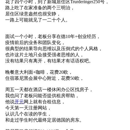
花了四个小时，到了新城居住区Trurderinger250号，
路上吃了在家准备的两个三明治，
居住区绿意盎然也很安静，
一路上可能就见了一二十个人。
面试一个小时，老板分享在德10年+创业经历，
疫情前后的业务和团队变化，
很典型的结果导向思维以及压倒式的个人风格，
也许这片土地只会接受强者思维的人，
没有结果只有离开，有结果才有话语权吧。
晚餐意大利面+咖啡，花费20欧，
住宿慕尼黑会展中心附近，花费50欧，
周五一天都在酒店一楼休闲办公区找房子，
我也问了老板问能否提供租房帮助，
他说
开元
网上就有合租信息，
今天第一天注册网站，
认识几个在读的学生，
和走过学生时代最终定居德国的房东。