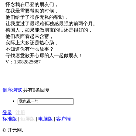
怀念我在巴登的朋友们，
在我最需要帮助的时候，
他们给予了很多无私的帮助，
让我度过了最艰难孤独感最强的前两个月。
德国人，如果能做朋友的话还是很好的，
他们表面看起来含蓄，
实际上大多还是热心肠，
不知道你有什么故事？
寻找愿意敞开心扉的人一起做朋友！
V：13082825687
倒序浏览
共有0条回复
登录
|
注册
标准版
|
触屏版
|
电脑版
|
客户端
© 开元网.