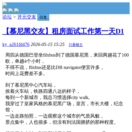
论坛
>
开元交友
回复
【慕尼黑交友】租房面试工作第一天D1
ky_a261fd476
2026-05-15 15:25
只看楼主
周四从德国巴登坐filxbus到了德国慕尼黑，来回两趟花了100
欧，单趟4个小时，
不得不说，flixbus还是比DB navigator便宜许多，
时间上花费差不多。
到了慕尼黑中心汽车站，
挨着火车站，铁路四通八达的样子，
每到一个新城市，我总习惯选择city walk,
我穿过了皇家风格的慕尼黑广场，皇宫，市长大楼，纪念
馆，
一边走路拍照，一边观察这个城市的气质风貌，
景点集中，人也很多，但没有到法国拥挤的那种程度。