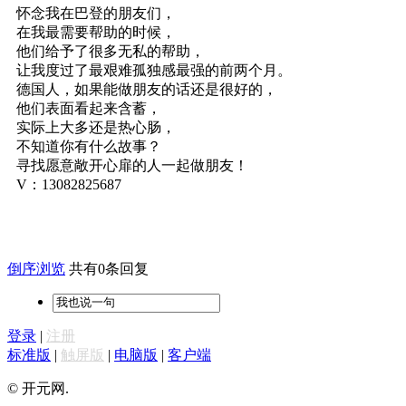
怀念我在巴登的朋友们，
在我最需要帮助的时候，
他们给予了很多无私的帮助，
让我度过了最艰难孤独感最强的前两个月。
德国人，如果能做朋友的话还是很好的，
他们表面看起来含蓄，
实际上大多还是热心肠，
不知道你有什么故事？
寻找愿意敞开心扉的人一起做朋友！
V：13082825687
倒序浏览
共有0条回复
登录
|
注册
标准版
|
触屏版
|
电脑版
|
客户端
© 开元网.