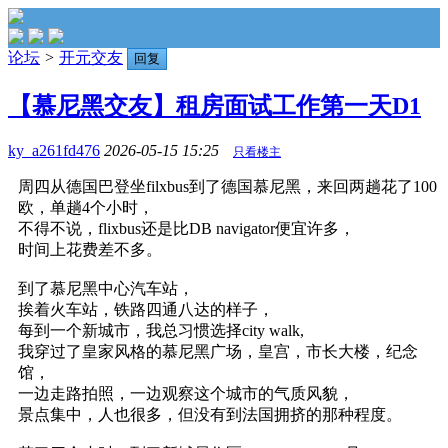
论坛
>
开元交友
回复
【慕尼黑交友】租房面试工作第一天D1
ky_a261fd476
2026-05-15 15:25
只看楼主
周四从德国巴登坐filxbus到了德国慕尼黑，来回两趟花了100
欧，单趟4个小时，
不得不说，flixbus还是比DB navigator便宜许多，
时间上花费差不多。
到了慕尼黑中心汽车站，
挨着火车站，铁路四通八达的样子，
每到一个新城市，我总习惯选择city walk,
我穿过了皇家风格的慕尼黑广场，皇宫，市长大楼，纪念
馆，
一边走路拍照，一边观察这个城市的气质风貌，
景点集中，人也很多，但没有到法国拥挤的那种程度。