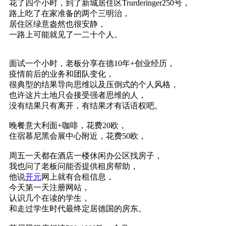
花了四个小时，到了新城居住区Trurderinger250号，
路上吃了在家准备的两个三明治，
居住区绿意盎然也很安静，
一路上可能就见了一二十个人。
面试一个小时，老板分享在德10年+创业经历，
疫情前后的业务和团队变化，
很典型的结果导向思维以及压倒式的个人风格，
也许这片土地只会接受强者思维的人，
没有结果只有离开，有结果才有话语权吧。
晚餐意大利面+咖啡，花费20欧，
住宿慕尼黑会展中心附近，花费50欧，
周五一天都在酒店一楼休闲办公区找房子，
我也问了老板问能否提供租房帮助，
他说
开元
网上就有合租信息，
今天第一天注册网站，
认识几个在读的学生，
和走过学生时代最终定居德国的房东。