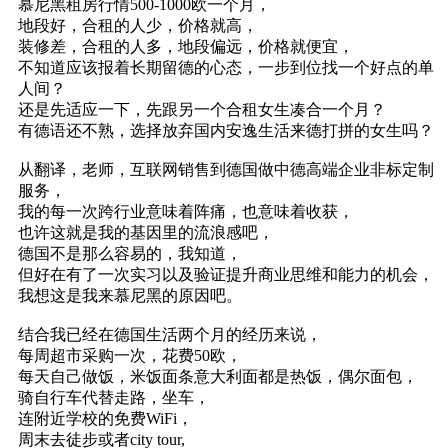
慕尼黑租房行情500-1000欧一个月，
地段好，合租的人少，价格就高，
装修差，合租的人多，地段偏远，价格就便宜，
不知道应该报着长期留德的心态，一步到位找一个好点的单
人间？
还是先适应一下，先跟另一个合租女生凑合一个月？
有德语还不熟，选择放弃国内安逸生活来德打拼的女生吗？
从翻译，老师，互联网销售到德国做中德高端企业非标定制
服务，
我的每一次跨行业意味着阵痛，也意味着收获，
也许这就是我的基因里的流浪感吧，
德国不是那么容易的，我知道，
但好在有了一次实习以及验证提升商业思维和能力的机会，
我想这是我来慕尼黑的原因吧。
结合我已经在德国生活两个月的经历来说，
每周超市采购一次，花费50欧，
每天自己做饭，米饭面条意大利面都是热饭，偶尔面包，
骑自行车代替走路，坐车，
连附近学校的免费WiFi，
周末去徒步或者city tour,