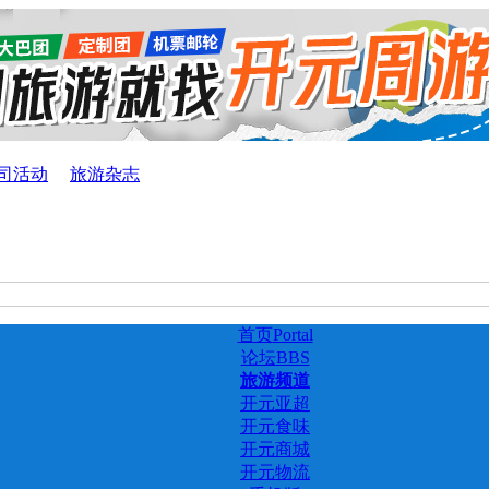
司活动
旅游杂志
首页
Portal
论坛
BBS
旅游频道
开元亚超
开元食味
开元商城
开元物流