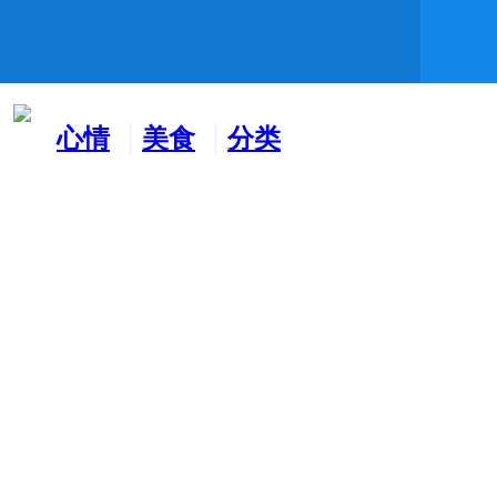
心情
美食
分类
水吧
天地
广告