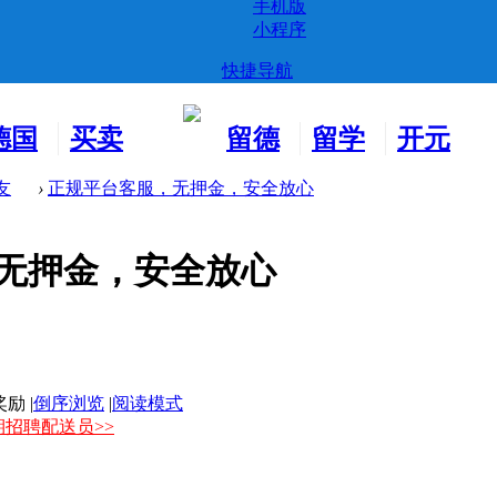
手机版
小程序
快捷导航
德国
买卖
留德
留学
开元
生活
市场
新生
德国
交友
友
›
正规平台客服，无押金，安全放心
无押金，安全放心
|
倒序浏览
|
阅读模式
期招聘配送员>>