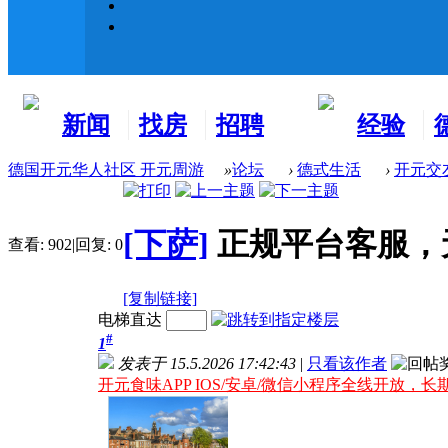
新闻
找房
招聘
经验
看板
租房
求职
分享
德国开元华人社区 开元周游
»
论坛
›
德式生活
›
开元交
[下萨]
正规平台客服，
查看:
902
|
回复:
0
[复制链接]
电梯直达
#
1
发表于 15.5.2026 17:42:43
|
只看该作者
开元食味APP IOS/安卓/微信小程序全线开放，长