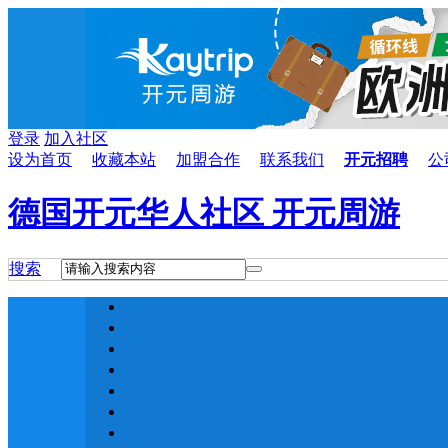
登录
加入社区
设为首页
收藏本站
加盟合作
联系我们
开元招聘
公
德国开元华人社区 开元周游
搜索