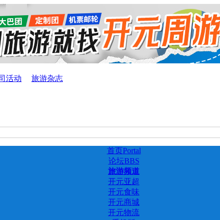
司活动
旅游杂志
首页
Portal
论坛
BBS
旅游频道
开元亚超
开元食味
开元商城
开元物流