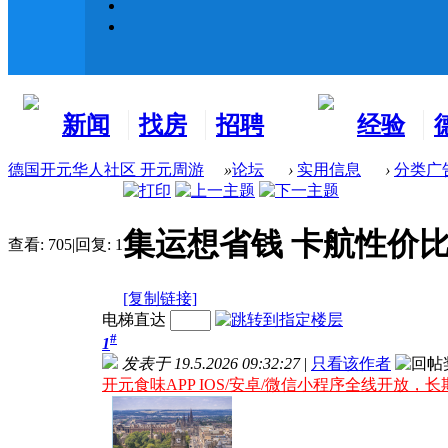
新闻
找房
招聘
经验
看板
租房
求职
分享
德国开元华人社区 开元周游
»
论坛
›
实用信息
›
分类广
集运想省钱 卡航性价
查看:
705
|
回复:
1
[复制链接]
电梯直达
#
1
发表于 19.5.2026 09:32:27
|
只看该作者
开元食味APP IOS/安卓/微信小程序全线开放，