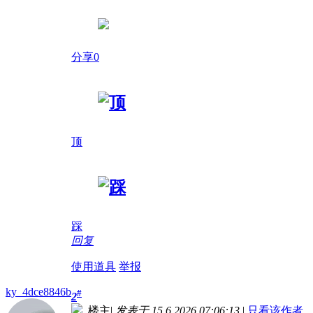
分享0
顶
踩
回复
使用道具
举报
ky_4dce8846b
#
2
楼主
|
发表于 15.6.2026 07:06:13
|
只看该作者