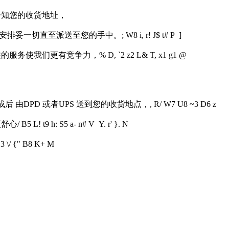
告知您的收货地址，
安排妥一切直至派送至您的手中。
; W8 i, r! J$ t# P ]
注的服务使我们更有竞争力，
% D, `2 z2 L& T, x1 g1 @
后 由DPD 或者UPS 送到您的收货地点，
, R/ W7 U8 ~3 D6 z
更舒心
/ B5 L! t9 h: S5 a- n# V Y. r' }. N
H3 \/ {" B8 K+ M