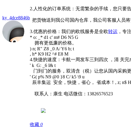
2.人性化的订单系统：无需繁杂的手续，您只要
ky_4dce8846b
把货物送到我公司国内仓库，我公司客服人员将
3.优惠的价格：我们的欧线服务是全欧
转运
，专
* o: _* d1 c' m# D6 N5 G
拥有更低廉的价格。
) n; R" Z8 _0 A/ Y6 b; t
, h* K9 H2 ^# E8 M
4.快捷的速度：卡航一周发车三到四次 ，清 关完成
' k G: _6 I& t
门到门的服务，双清含（税）让您从国内采购
' G( p% N9 @0 }8 C/ k5 \9 u
辰丰集运 安全，快捷，省心， 省成本！
, z; n$ 
联系人：康生 电话微信：13826576523
收藏
0