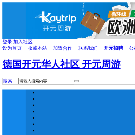
登录
加入社区
设为首页
收藏本站
加盟合作
联系我们
开元招聘
公
德国开元华人社区 开元周游
搜索