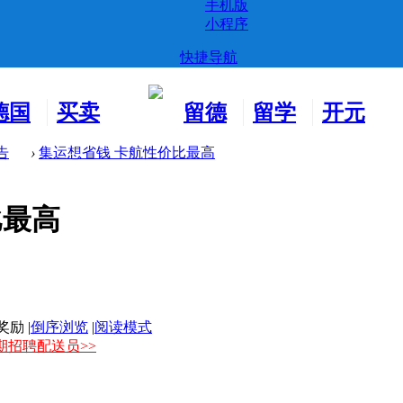
手机版
小程序
快捷导航
德国
买卖
留德
留学
开元
生活
市场
新生
德国
交友
告
›
集运想省钱 卡航性价比最高
比最高
|
倒序浏览
|
阅读模式
长期招聘配送员>>