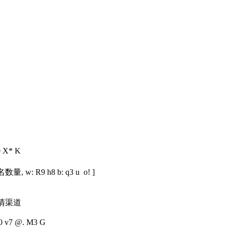
A0 X* K
名数量
, w: R9 h8 b: q3 u o! ]
清渠道
q0 v7 @. M3 G