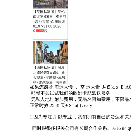
如果您感觉 海运太慢 ， 空 运太贵
J- i5 k. x, E' 
那就不如试试我们的欧洲卡航派送服务
无私人地址附加费用，无品名附加费用，不限品
正常时效 25-35天
+ S" a( {. e2 y
1.因为专注 所以专业 ，我们拥有自己的货运和关
同时跟很多报关公司有长期合作关系。
% J6 u4 