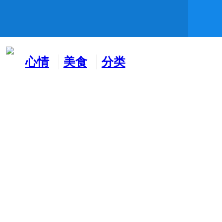
心情
美食
分类
水吧
天地
广告