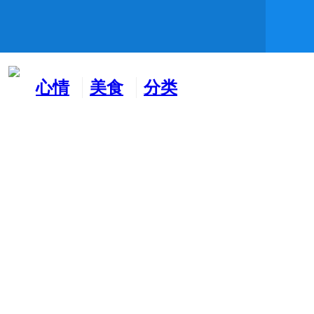
心情
美食
分类
水吧
天地
广告