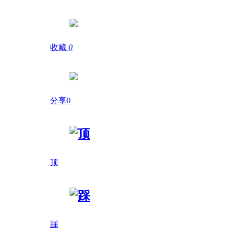
收藏
0
分享0
顶
踩