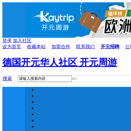
登录
加入社区
设为首页
收藏本站
加盟合作
联系我们
开元招聘
公
德国开元华人社区 开元周游
搜索