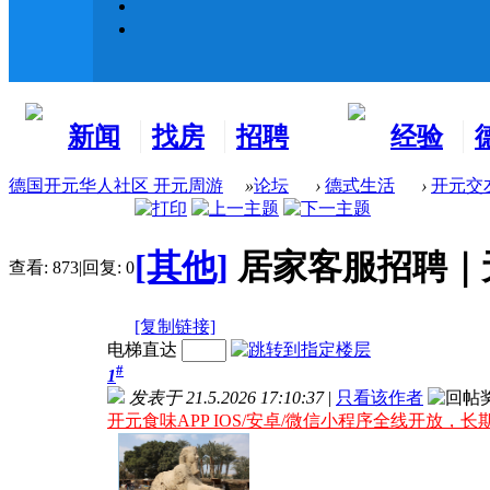
新闻
找房
招聘
经验
看板
租房
求职
分享
德国开元华人社区 开元周游
»
论坛
›
德式生活
›
开元交
[其他]
居家客服招聘｜
查看:
873
|
回复:
0
[复制链接]
电梯直达
#
1
发表于 21.5.2026 17:10:37
|
只看该作者
开元食味APP IOS/安卓/微信小程序全线开放，长