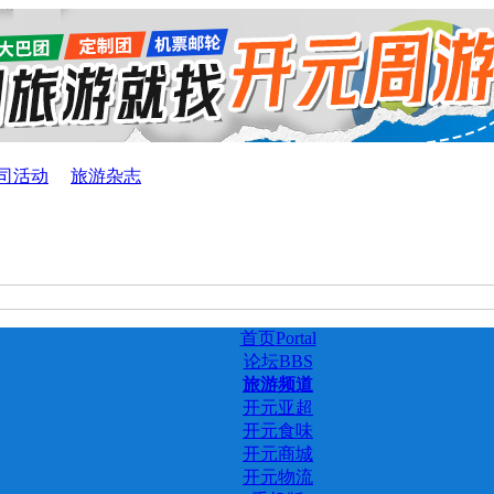
司活动
旅游杂志
首页
Portal
论坛
BBS
旅游频道
开元亚超
开元食味
开元商城
开元物流