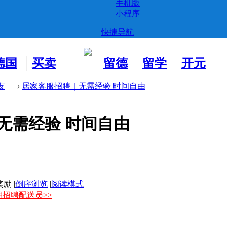
手机版
小程序
快捷导航
德国
买卖
留德
留学
开元
生活
市场
新生
德国
交友
友
›
居家客服招聘｜无需经验 时间自由
无需经验 时间自由
|
倒序浏览
|
阅读模式
期招聘配送员>>