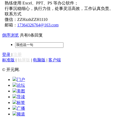
熟练使用 Excel、PPT、PS 等办公软件；
行事沉稳细心，执行力佳，处事灵活高效，工作认真负责。
联系方式
微信：ZZHzzhZZH1110
邮箱：
17364326764@163.com
倒序浏览
共有0条回复
登录
|
注册
标准版
|
触屏版
|
电脑版
|
客户端
© 开元网.
门户
论坛
美图
导读
标签
广播
频道